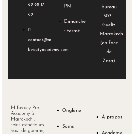
68 68 17
PM
bureau
68‬
307
Dimanche
Gueliz
: Fermé
Marrakech
contact@m-
(en face
beautyacademy.com
de
Zara)
M Beauty Pro
Onglerie
Academy à
À propos
Marrakech :
soins esthétiques
Soins
haut de gamme,
Academy